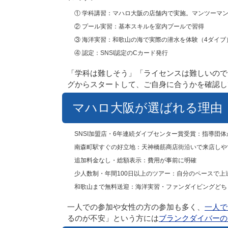
① 学科講習
：マハロ大阪の店舗内で実施。マンツーマ
② プール実習
：基本スキルを室内プールで習得
③ 海洋実習
：和歌山の海で実際の潜水を体験（4ダイブ
④ 認定
：SNSI認定のCカード発行
「学科は難しそう」「ライセンスは難しいので
グからスタートして、ご自身に合うかを確認し
マハロ大阪が選ばれる理由
SNSI加盟店・6年連続ダイブセンター賞受賞
：指導団体
南森町駅すぐの好立地
：天神橋筋商店街沿いで来店しや
追加料金なし・総額表示
：費用が事前に明確
少人数制・年間100日以上のツアー
：自分のペースで上
和歌山まで無料送迎
：海洋実習・ファンダイビングどち
一人での参加や女性の方の参加も多く、
一人で
るのが不安」という方には
ブランクダイバーの