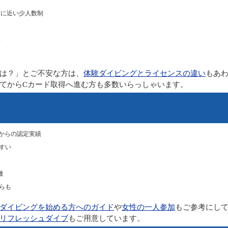
ンに近い少人数制
）
は？」とご不安な方は、
体験ダイビングとライセンスの違い
もあ
てからCカード取得へ進む方も多数いらっしゃいます。
からの認定実績
すい
達
らも
ダイビングを始める方へのガイド
や
女性の一人参加
もご参考にし
リフレッシュダイブ
もご用意しています。