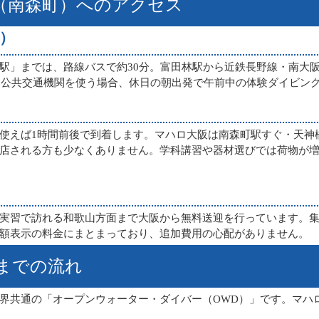
（南森町）へのアクセス
）
駅」までは、路線バスで約30分。富田林駅から近鉄長野線・南大
す。公共交通機関を使う場合、休日の朝出発で午前中の体験ダイビン
使えば1時間前後で到着します。マハロ大阪は南森町駅すぐ・天神
店される方も少なくありません。学科講習や器材選びでは荷物が
実習で訪れる
和歌山方面まで大阪から無料送迎
を行っています。
額表示の料金にまとまっており、追加費用の心配がありません。
までの流れ
界共通の「
オープンウォーター・ダイバー（OWD）
」です。マハ