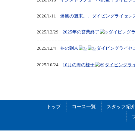
2026/1/11
爆風の週末。。ダイビングライセンス
2025/12/29
2025年の営業終了
ダイビングラ
2025/12/4
冬の到来
ダイビングライセン
2025/10/24
10月の海の様子
ダイビングライ
トップ
コース一覧
スタッフ紹