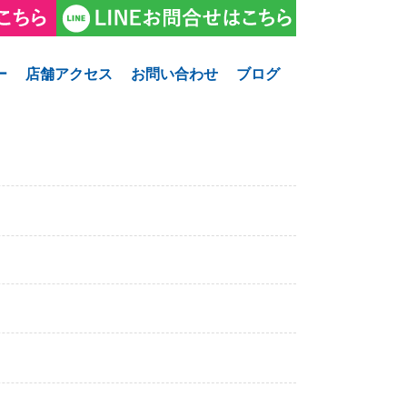
ー
店舗アクセス
お問い合わせ
ブログ