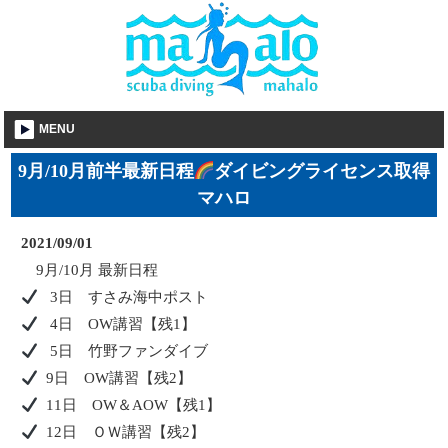
MENU
9月/10月前半最新日程
ダイビングライセンス取得
マハロ
2021/09/01
9
月
/10
月
最新日程
3
日 すさみ海中ポスト
4
日
OW
講習【残
1
】
5
日 竹野ファンダイブ
9
日
OW
講習【残
2
】
11
日
OW
＆
AOW
【残
1
】
12
日 ＯＷ講習【残
2
】