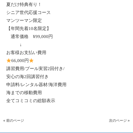
夏だけ特典有り！
シニア世代応援コース
マンツーマン限定
【年間先着
10
名限定】
通常価格
¥99,000
円
↓
お客様お支払い費用
66,000
円
講習費用
/
プール実習
2
回付き
/
安心の海
2
回講習付き
申請料
/
レンタル器材
/
海洋費用
海までの移動費用
全てコミコミの総額表示
« 前のページ
次のページ »