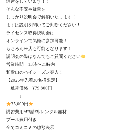
講習をしています！！
そんな不安や疑問を
しっかり説明会で解消いたします！
まずは説明を聞いてご判断ください！
ライセンス取得説明会は
オンラインで気軽に参加可能！
もちろん来店も可能となります！
説明会の際はなんでもご質問ください
営業時間
13
時〜
21
時内
和歌山のハイシーズン突入！
【
2025
年先着
30
名様限定】
通常価格
¥79,800
円
↓
35,000
円
講習費用
//
申請料
/
レンタル器材
プール費用付き
全てコミコミの総額表示