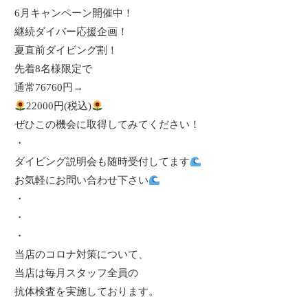
6月
キャンペーン開催中！
継続ダイバー応援企画！
夏直前ダイビング割！
先着
8
名様限定で
通常
76760
円
→
22000
円
(
税込
)
ぜひこの機会に取得してみてください！
・
ダイビング説明会も随時受付してます
お気軽にお問い合わせ下さい
・
・
・
当店のコロナ対策について、
当店は毎月スタッフ全員の
抗体検査を実施しております。