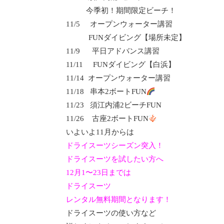
今季初！期間限定ビーチ！
11/5
オープンウォーター講習
FUN
ダイビング【場所未定】
11/9
平日アドバンス講習
11/11
FUN
ダイビング【白浜】
11/14
オープンウォーター講習
11/18
串本
2
ボート
FUN
11/23
須江内浦
2
ビーチ
FUN
11/26
古座
2
ボート
FUN
いよいよ11月からは
ドライスーツシーズン突入！
ドライスーツを試したい方へ
12月1〜23日までは
ドライスーツ
レンタル無料期間となります！
ドライスーツの使い方など