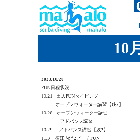
10
2023/10/20
FUN
日程状況
10/21
田辺
FUN
ダイビング
オープンウォーター講習【残
2
】
10/28
オープンウォーター講習
アドバンス講習
10/29
アドバンス講習【残
2
】
11/3
須江内浦
2
ビーチ
FUN