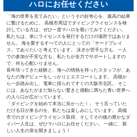
ハロにお任せください
「海の世界を見てみたい」というその好奇心を、最高の結果
に繋げるために。 高槻市周辺でダイビングライセンスを検
討している方は、ぜひ一度マハロを覗いてみてください。
私たちは、単にライセンスを発行するだけの場所ではありま
せん。 海を愛するすべての人にとっての「サードプレイ
ス」でありたいと考えています。 泳ぎが苦手な方も、一人
での参加が不安な方も、私たちが全力でサポートしますの
で、何も心配いりません。
長年培ってきた経験と、海への情熱を持ったスタッフが、あ
なたの海デビューをしっかりとエスコートします。 高槻か
ら一歩踏み出し、電車に揺られてすぐの大阪市北区。 そこ
には、あなたがまだ知らない驚きと感動に満ちた青い世界へ
の入り口が広がっています。
「ダイビングを始めて本当に良かった！」 そう言っていた
だける日が来るのを、私たちは楽しみにしています。 高槻
市でのダイビングライセンス取得、そしてその後の豊かなダ
イバー人生は、ぜひマハロにお任せください。 一緒に、新
しい人生の扉を開きましょう！