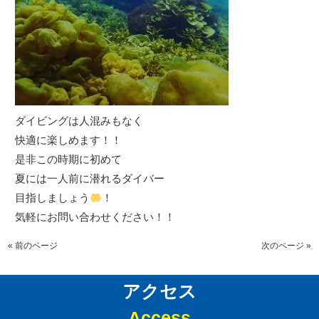
ダイビングは人混みもなく
快適に楽しめます！！
是非この時期に初めて
夏には一人前に潜れるダイバー
目指しましょう
！
気軽にお問い合わせください！！
« 前のページ
次のページ »
アクセス
Access