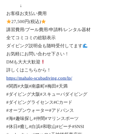
↓
お客様お支払い費用
27,500
円
(
税込
)
講習費用
/
プール費用
/
申請料
/
レンタル器材
全てコミコミの総額表示
ダイビング説明会も随時受付してます
お気軽にお問い合わせ下さい！
DM
も大大大歓迎
詳しくはこちらから！
https://mahalo-scubadiving.com/lp/
#
関西
#
大阪
#
南森町
#
梅田
#
天満
#
ダイビング大阪
#
スキューバダイビング
#
ダイビングライセンス
#C
カード
#
オープンウォーター
#
アドバンス
#
海
#
趣味探し
#
仲間
#
マリンスポーツ
#
休日
#
癒し
#
白浜
#
和歌山
#
ビーチ
#SNSI