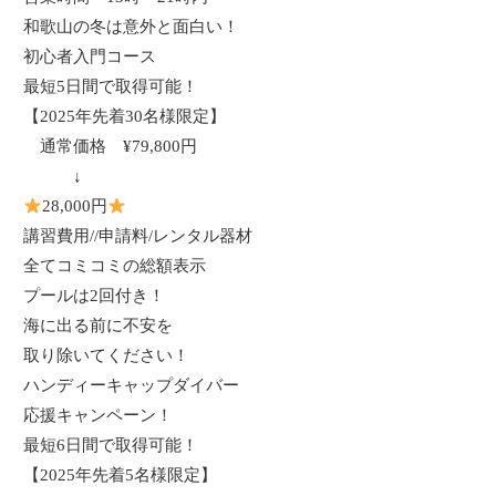
和歌山の冬は意外と面白い！
初心者入門コース
最短5日間で取得可能！
【
2025
年先着
30
名様限定】
通常価格
¥79,800
円
↓
28,000
円
講習費用
//
申請料
/
レンタル器材
全てコミコミの総額表示
プールは2回付き！
海に出る前に不安を
取り除いてください！
ハンディーキャップダイバー
応援キャンペーン！
最短6日間で取得可能！
【
2025
年先着
5
名様限定】