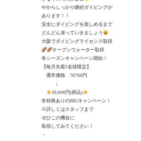
やからしっかり継続ダイビングが
あります！！
安全にダイビングを楽しめるまで
どんどん潜っていきましょう
大阪でダイビングライセンス取得
オープンウォーター取得
冬シーズンキャンペーン開始！
【毎月先着
5
名様限定】
通常価格
76760
円
↓
39,600
円
(
税込
)
冬特典ありの
BIG
キャンペーン！
※詳しくはスタッフまで
ぜひこの機会に
取得してみてください！
・