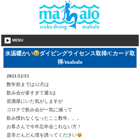
MENU
水温暖かい
ダイビングライセンス取得/Cカード取
得/mahalo
2021/12/15
数年前までは12月は
飲み会が多すぎて週3は
居酒屋にいた気がしますが
コロナで飲み会が一気に減って
飲み慣れなくなったここ数年。。。
お客さんで今年忘年会これない方！
是非どんどん僕を誘ってください