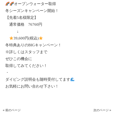
オープンウォーター取得
冬シーズンキャンペーン開始！
【先着
5
名様限定】
通常価格
76760
円
↓
39,600
円
(
税込
)
冬特典ありの
BIG
キャンペーン！
※詳しくはスタッフまで
ぜひこの機会に
取得してみてください！
・
ダイビング説明会も随時受付してます
お気軽にお問い合わせ下さい！
« 前のページ
次のページ »