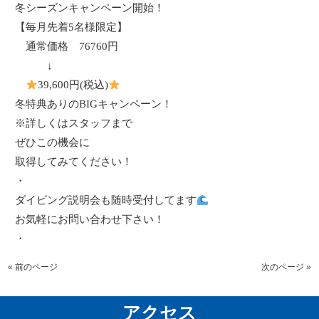
冬シーズンキャンペーン開始！
【毎月先着
5
名様限定】
通常価格
76760
円
↓
39,600
円
(
税込
)
冬特典ありの
BIG
キャンペーン！
※詳しくはスタッフまで
ぜひこの機会に
取得してみてください！
・
ダイビング説明会も随時受付してます
お気軽にお問い合わせ下さい！
・
« 前のページ
次のページ »
アクセス