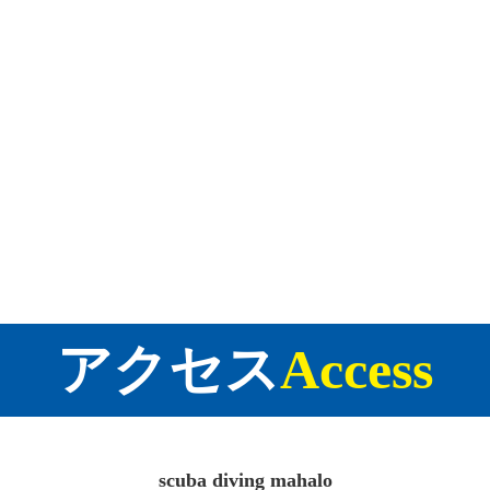
アクセス
Access
scuba diving mahalo