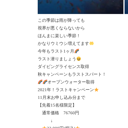
この季節は雨が降っても
視界が悪くならないから
ほんまに楽しい季節！
かなりウミウシ増えてます
今年もラスト1ヶ月
ラスト潜りましょう
ダイビングライセンス取得
秋キャンペーンもラストスパート！
オープンウォーター取得
2021
年！ラストキャンペーン
11
月末お申し込み分まで
【先着
15
名様限定】
通常価格
76760
円
↓