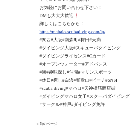
お気軽にお問い合わせ下さい！
DM
も大大大歓迎
詳しくはこちらから！
https://mahalo-scubadiving.com/lp/
#
関西
#
大阪
#
南森町
#
梅田
#
天満
#
ダイビング大阪
#
スキューバダイビング
#
ダイビングライセンス
#C
カード
#
オープンウォーター
#
アドバンス
#
海
#
趣味探し
#
仲間
#
マリンスポーツ
#
休日
#
癒し
#
白浜
#
和歌山
#
ビーチ
#SNSI
#scuba diving#
マハロ
#
天神橋筋商店街
#
ダイビングマハロ女子
#
スクーバダイビング
#
サークル
#
神戸
#
ダイビング免許
« 前のページ