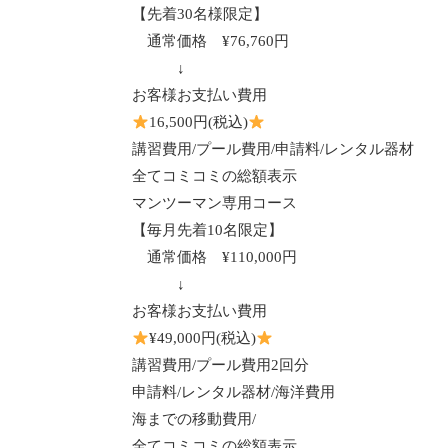
【先着
30
名様限定】
通常価格
¥76,760
円
↓
お客様お支払い費用
16,500
円
(
税込
)
講習費用
/
プール費用
/
申請料
/
レンタル器材
全てコミコミの総額表示
マンツーマン専用コース
【毎月先着
10
名限定】
通常価格
¥110,000
円
↓
お客様お支払い費用
¥49,000
円
(
税込
)
講習費用
/
プール費用
2
回分
申請料
/
レンタル器材
/
海洋費用
海までの移動費用
/
全てコミコミの総額表示