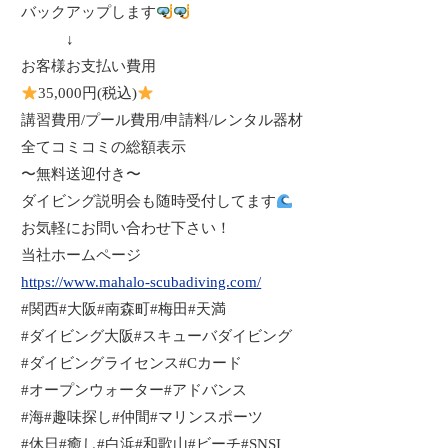
バックアップします
↓
お客様お支払い費用
35,000
円
(
税込
)
講習費用
/
プール費用
/
申請料
/
レンタル器材
全てコミコミの総額表示
〜無料送迎付き〜
ダイビング説明会も随時受付してます
お気軽にお問い合わせ下さい！
当社ホームページ
https://www.mahalo-scubadiving.com/
#
関西
#
大阪
#
南森町
#
梅田
#
天満
#
ダイビング大阪
#
スキューバダイビング
#
ダイビングライセンス
#C
カード
#
オープンウォーター
#
アドバンス
#
海
#
趣味探し
#
仲間
#
マリンスポーツ
#
休日
#
癒し
#
白浜
#
和歌山
#
ビーチ
#SNSI