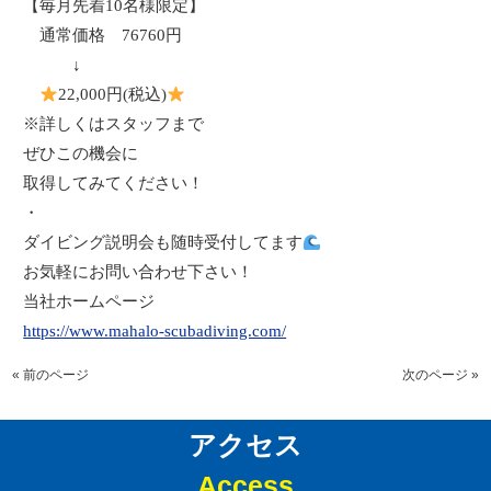
【毎月先着
10
名様限定】
通常価格
76760
円
↓
22,000
円
(
税込
)
※詳しくはスタッフまで
ぜひこの機会に
取得してみてください！
・
ダイビング説明会も随時受付してます
お気軽にお問い合わせ下さい！
当社ホームページ
https://www.mahalo-scubadiving.com/
« 前のページ
次のページ »
アクセス
Access