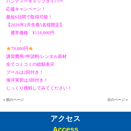
ハンディーキャップダイバー
応援キャンペーン！
最短6日間で取得可能！
【
2026
年2月先着
5
名様限定】
通常価格
¥118,000
円
↓
79,800
円
講習費用
//
申請料
/
レンタル器材
全てコミコミの総額表示
プールは2回付き！
海洋実習は3回付き！
じっくり挑戦してみてください！
« 前のページ
次のページ »
アクセス
Access