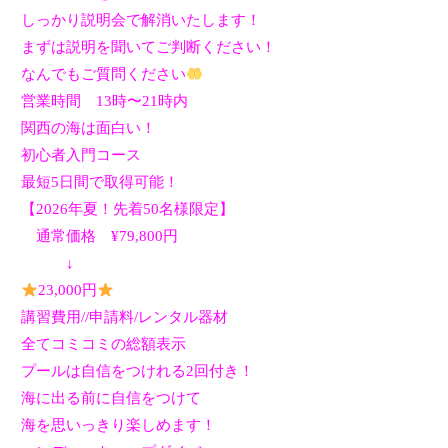
しっかり説明会で解消いたします！
まずは説明を聞いてご判断ください！
なんでもご質問ください
営業時間
13
時〜
21
時内
関西の海は面白い！
初心者入門コース
最短5日間で取得可能！
【
2026
年夏！先着
50
名様限定】
通常価格
¥79,800
円
↓
23,000
円
講習費用
//
申請料
/
レンタル器材
全てコミコミの総額表示
プールは自信をつけれる2回付き！
海に出る前に自信をつけて
海を思いっきり楽しめます！