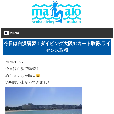
MENU
今日は白浜講習！ダイビング大阪/Cカード取得/ライ
センス取得
2020/10/27
今日は白浜で講習！
めちゃくちゃ晴天
！
透明度が上がってきました！