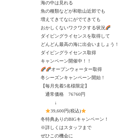
海の中は見れる
魚の種類などが和歌山近郊でも
増えてきてなにがでてきても
おかしくないワクワクする状況
ダイビングライセンスを取得して
どんどん最高の海に出会いましょう！
ダイビングライセンス取得
キャンペーン開催中！！
オープンウォーター取得
冬シーズンキャンペーン開始！
【毎月先着
5
名様限定】
通常価格
76760
円
↓
39,600
円
(
税込
)
冬特典ありの
BIG
キャンペーン！
※詳しくはスタッフまで
ぜひこの機会に