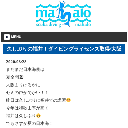
MENU
久しぶりの福井！ダイビングライセンス取得/大阪
2020/08/28
まだまだ日本海側は
夏全開🏖
大阪よりはるかに
セミの声がでかい！！
昨日は久しぶりに福井での講習
今年は和歌山率が高く
福井は久しぶり
でもさすが夏の日本海！