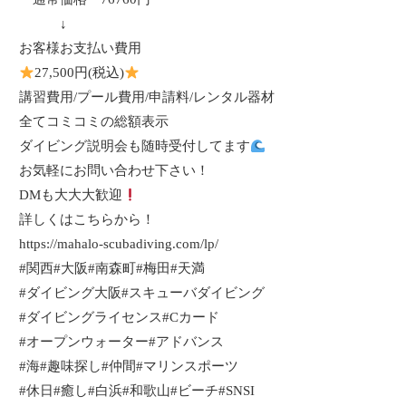
↓
お客様お支払い費用
27,500
円
(
税込
)
講習費用
/
プール費用
/
申請料
/
レンタル器材
全てコミコミの総額表示
ダイビング説明会も随時受付してます
お気軽にお問い合わせ下さい！
DM
も大大大歓迎
詳しくはこちらから！
https://mahalo-scubadiving.com/lp/
#
関西
#
大阪
#
南森町
#
梅田
#
天満
#
ダイビング大阪
#
スキューバダイビング
#
ダイビングライセンス
#C
カード
#
オープンウォーター
#
アドバンス
#
海
#
趣味探し
#
仲間
#
マリンスポーツ
#
休日
#
癒し
#
白浜
#
和歌山
#
ビーチ
#SNSI