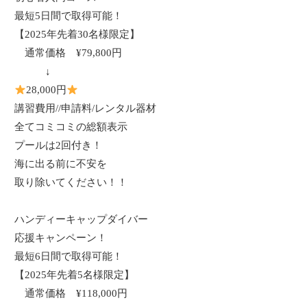
最短5日間で取得可能！
【
2025
年先着
30
名様限定】
通常価格
¥79,800
円
↓
28,000
円
講習費用
//
申請料
/
レンタル器材
全てコミコミの総額表示
プールは2回付き！
海に出る前に不安を
取り除いてください！！
ハンディーキャップダイバー
応援キャンペーン！
最短6日間で取得可能！
【
2025
年先着
5
名様限定】
通常価格
¥118,000
円