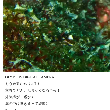
OLYMPUS DIGITAL CAMERA
もう来週からは2月！
立春でどんどん暖かくなる予報！
外気温が、暖かく
海の中は透き通って綺麗に