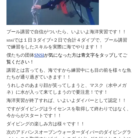
プール講習で自信がついたら、いよいよ海洋実習です！！
snsiでは１日３ダイブ×２日で合計４ダイブで、プール講習
で練習をしたスキルを実際に海でやります！！
僕たちの団体
SNSI
が気になった方は青文字をタップしてご
覧ください！
講習とは言っても、海ですから
練習中にも目の前を様々な魚
たちが通り過ぎていきます！！
うれしさのあまり顔が笑ってしまうと、マスク（水中メガ
ネ）に水が入って来てしまうので要注意！です！
海洋実習が終了すれば、いよいよダイバーとして認定！！
ですがダイビングはライセンスを取得して終わりではなく、
今からがスタートです！！
ダイビングの楽しみ方は様々です！！
次のアドバンスオープンウォーターダイバーのダイビングラ