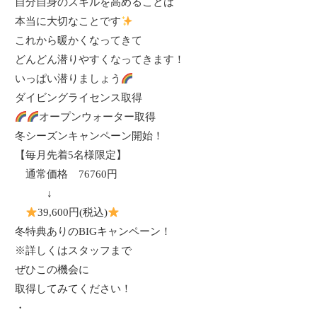
自分自身のスキルを高めることは
本当に大切なことです
これから暖かくなってきて
どんどん潜りやすくなってきます！
いっぱい潜りましょう
ダイビングライセンス取得
オープンウォーター取得
冬シーズンキャンペーン開始！
【毎月先着
5
名様限定】
通常価格
76760
円
↓
39,600
円
(
税込
)
冬特典ありの
BIG
キャンペーン！
※詳しくはスタッフまで
ぜひこの機会に
取得してみてください！
・