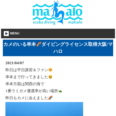
MENU
カメのいる串本
ダイビングライセンス取得大阪/マ
ハロ
2021/04/07
昨日は平日講習＆ファン
串本まで行ってきました
串本方面は関西の海で
1番ウミガメ遭遇率が高い場所
昨日もカメに会えました