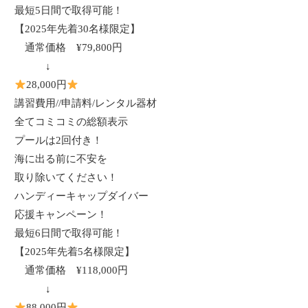
最短5日間で取得可能！
【
2025
年先着
30
名様限定】
通常価格
¥79,800
円
↓
28,000
円
講習費用
//
申請料
/
レンタル器材
全てコミコミの総額表示
プールは2回付き！
海に出る前に不安を
取り除いてください！
ハンディーキャップダイバー
応援キャンペーン！
最短6日間で取得可能！
【
2025
年先着
5
名様限定】
通常価格
¥118,000
円
↓
88,000
円