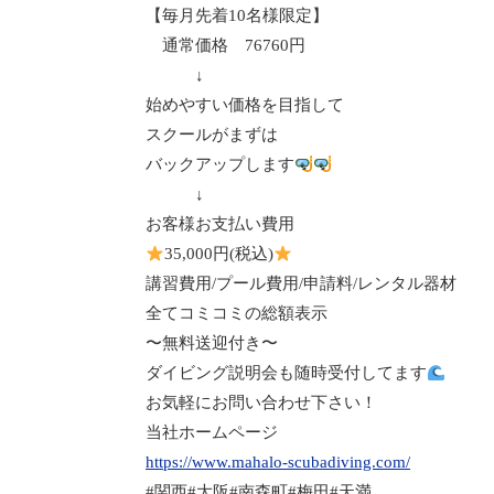
【毎月先着
10
名様限定】
通常価格
76760
円
↓
始めやすい価格を目指して
スクールがまずは
バックアップします
↓
お客様お支払い費用
35,000
円
(
税込
)
講習費用
/
プール費用
/
申請料
/
レンタル器材
全てコミコミの総額表示
〜無料送迎付き〜
ダイビング説明会も随時受付してます
お気軽にお問い合わせ下さい！
当社ホームページ
https://www.mahalo-scubadiving.com/
#
関西
#
大阪
#
南森町
#
梅田
#
天満