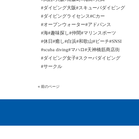
#
ダイビング大阪
#
スキューバダイビング
#
ダイビングライセンス
#C
カー
#
オープンウォーター
#
アドバンス
#
海
#
趣味探し
#
仲間
#
マリンスポーツ
#
休日
#
癒し
#
白浜
#
和歌山
#
ビーチ
#SNSI
#scuba diving#
マハロ
#
天神橋筋商店街
#
ダイビング女子
#
スクーバダイビング
#
サークル
« 前のページ