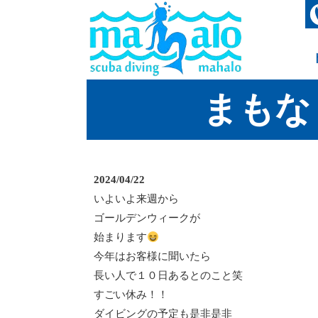
まもな
2024/04/22
いよいよ来週から
ゴールデン
ウィークが
始まります
今年はお客様に聞いたら
長い人で１０日あるとのこと笑
すごい休み！！
ダイビングの予定も是非是非