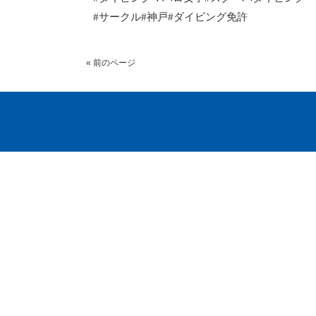
#サークル#神戸#ダイビング免許
« 前のページ