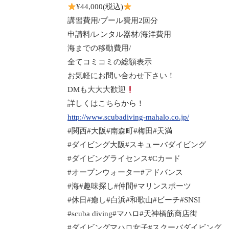
¥44,000(税込)
講習費用/プール費用2回分
申請料/レンタル器材/海洋費用
海までの移動費用/
全てコミコミの総額表示
お気軽にお問い合わせ下さい！
DMも大大大歓迎
詳しくはこちらから！
http://www.scubadiving-mahalo.co.jp/
#関西#大阪#南森町#梅田#天満
#ダイビング大阪#スキューバダイビング
#ダイビングライセンス#Cカード
#オープンウォーター#アドバンス
#海#趣味探し#仲間#マリンスポーツ
#休日#癒し#白浜#和歌山#ビーチ#SNSI
#scuba diving#マハロ#天神橋筋商店街
#ダイビングマハロ女子#スクーバダイビング