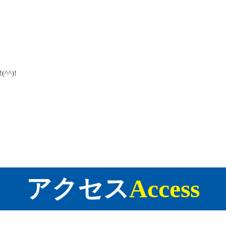
^)!
アクセス
Access