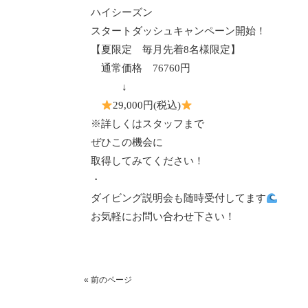
ハイシーズン
スタートダッシュキャンペーン開始！
【夏限定 毎月先着
8
名様限定】
通常価格
76760
円
↓
29,000
円
(
税込
)
※詳しくはスタッフまで
ぜひこの機会に
取得してみてください！
・
ダイビング説明会も随時受付してます
お気軽にお問い合わせ下さい！
« 前のページ