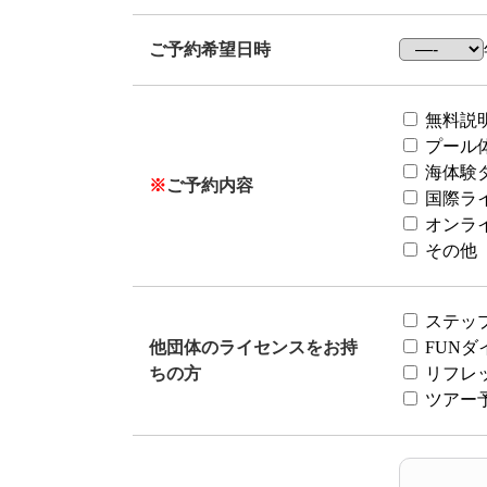
ご予約希望日時
無料説
プール
海体験
※
ご予約内容
国際ラ
オンラ
その他
ステッ
他団体のライセンスをお持
FUNダ
ちの方
リフレ
ツアー