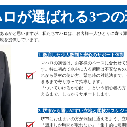
ハロが選ばれる3つの
あるかと思いますが、私たちマハロは、お客様一人ひとりに寄り
境を提供しています。
1. 徹底した少人数制と安心のサポート体制
マハロの講習は、お客様のペースに合わせて
す。特に初めて水中に入る瞬間は不安なもの
れから器材の使い方、緊急時の対処法まで、
きるまで寄り添って指導します。
「ついていけるか心配…」という初心者の方
えるまで、しっかりサポートします。
2. 堺市から通いやすい立地と柔軟なスケジ
堺市にお住まいの方が気軽に通えるよう、立
「週末しか時間が取れない」「集中的に短期